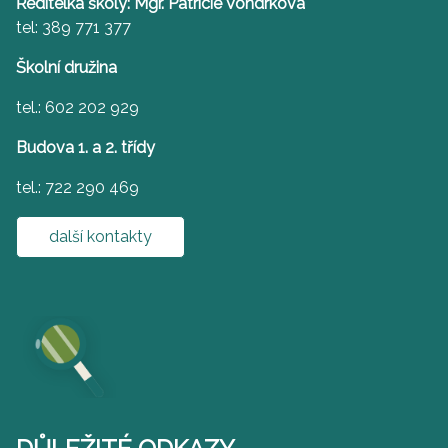
Ředitelka školy: Mgr. Patricie Vondrková
tel: 389 771 377
Školní družina
tel.: 602 202 929
Budova 1. a 2. třídy
tel.: 722 290 469
další kontakty