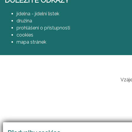
DŮLEŽITÉ ODKAZY
jídelna - jídelní lístek
družina
prohlášení o přístupnosti
cookies
mapa stránek
Vzáje