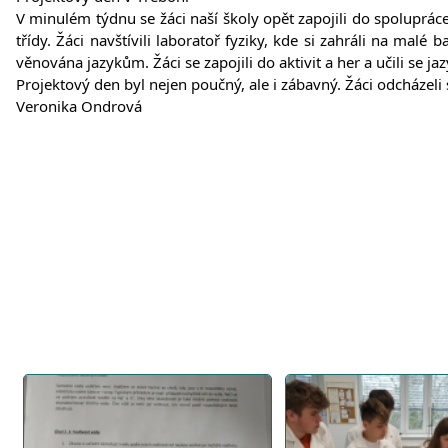
V minulém týdnu se žáci naší školy opět zapojili do spoluprá
třídy. Žáci navštívili laboratoř fyziky, kde si zahráli na mal
věnována jazykům. Žáci se zapojili do aktivit a her a učili se j
Projektový den byl nejen poučný, ale i zábavný. Žáci odcházeli 
Veronika Ondrová