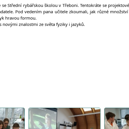
ce se Střední rybářskou školou v Třeboni. Tentokráte se projekto
é badatele. Pod vedením pana učitele zkoumali, jak různé množstv
azyk hravou
formou.
s novými znalostmi ze světa fyziky i jazyků.