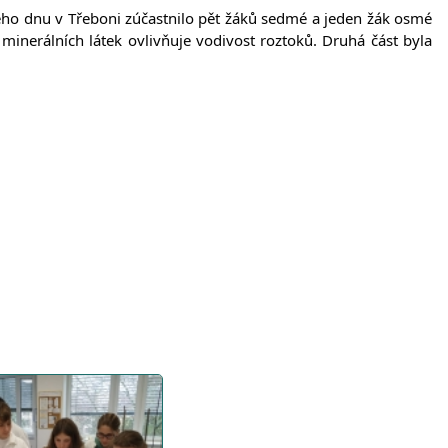
vého dnu v Třeboni zúčastnilo pět žáků sedmé a jeden žák osmé
í minerálních látek ovlivňuje vodivost roztoků. Druhá část byla