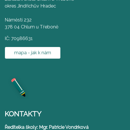
okres Jindřichův Hradec
Náměstí 232
378 04 Chlum u Třeboně
IČ: 70986631
mapa - jak k nám
KONTAKTY
Ředitelka školy: Mgr. Patricie Vondrková