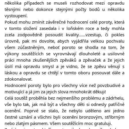
několika případech se museli rozhodovat mezi opravdu
těsnými nebo dokonce stejnými počty bodů u několika
vystoupení.
Pokud mohu zmínit závěrečné hodnocení celé poroty, která
v tomto složení zasedala i v loňském roce a tedy mohla
zcela zodpovědně posoudit kvality……vzestup, či pokles
úrovně, pak mi dovolte, abych vyjádřila velkou pochvalu
všem zúčastněným, neboť poroto se shodla na tom, že
výkony soutěžících se vyrovnávají dlouholeté a usilovné
práci mnoha zkušenějších zpěváků a zpěvaček a že jejich
úsilí má opravdu smysl a je vidno, že se zpěvu věnují s
láskou a opravdu se chtějí v tomto oboru posouvat dále a
zdokonalovat.
Hodnocení poroty bylo pro všechny více než povzbudivé a
motivující a já jim za jejich slova mnohokrát děkuji!
Celá soutěž proběhla bez nejmenšího problému a zádrhelu,
vše bylo tak, jak má být a všechny děti si odnesly patřičné
ocenění. Poprvé se stalo, že nebylo uděleno ani jedno
čestné uznání a všichni byli oceněni bronzovým, stříbrným
nebo zlatým pásmem. Všem soutěžícím moc gratuluji.