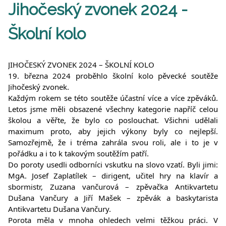
Jihočeský zvonek 2024 -
Školní kolo
JIHOČESKÝ ZVONEK 2024 – ŠKOLNÍ KOLO
19. března 2024 proběhlo školní kolo pěvecké soutěže
Jihočeský zvonek.
Každým rokem se této soutěže účastní více a více zpěváků.
Letos jsme měli obsazené všechny kategorie napříč celou
školou a věřte, že bylo co poslouchat. Všichni udělali
maximum proto, aby jejich výkony byly co nejlepší.
Samozřejmě, že i tréma zahrála svou roli, ale i to je v
pořádku a i to k takovým soutěžím patří.
Do poroty usedli odborníci vskutku na slovo vzatí. Byli
jimi:
MgA. Josef Zaplatílek – dirigent, učitel hry na klavír a
sbormistr, Zuzana vančurová – zpěvačka Antikvartetu
Dušana Vančury a Jiří Mašek – zpěvák a baskytarista
Antikvartetu Dušana Vančury.
Porota měla v mnoha ohledech velmi těžkou práci. V