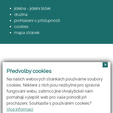
jídelna - jídelní lístek
družina
prohlášení o přístupnosti
cookies
mapa stránek
✕
Vzájemným učením - cool pedagog 21. století
Předvolby cookies
(CZ.1.07/1.3.00/51.0007)
Na našich webových stránkách používáme soubory
cookies. Některé z nich jsou nezbytné pro správné
fungování webu, zatímco jiné (Analytické) nám
pomáhají vylepšit web pro vaše pohodlí při
procházení. Souhlasíte s používáním cookies?
Více informací