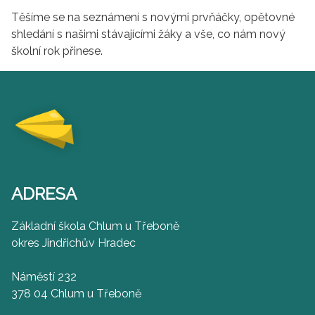
Těšíme se na seznámení s novými prvňáčky, opětovné
shledání s našimi stávajícími žáky a vše, co nám nový
školní rok přinese.
ADRESA
Základní škola Chlum u Třeboně
okres Jindřichův Hradec
Náměstí 232
378 04 Chlum u Třeboně