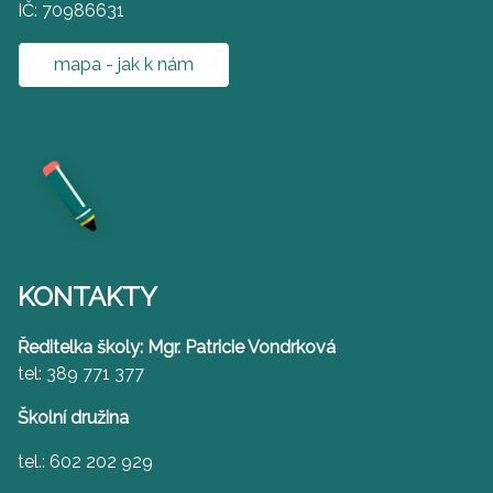
IČ: 70986631
mapa - jak k nám
KONTAKTY
Ředitelka školy: Mgr. Patricie Vondrková
tel: 389 771 377
Školní družina
tel.: 602 202 929