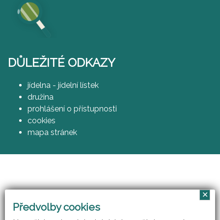
DŮLEŽITÉ ODKAZY
jídelna - jídelní lístek
družina
prohlášení o přístupnosti
cookies
mapa stránek
✕
Vzájemným učením - cool pedagog 21. století
Předvolby cookies
(CZ.1.07/1.3.00/51.0007)