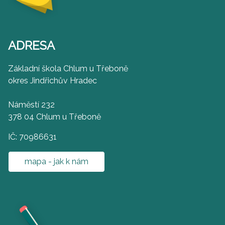
ADRESA
Základní škola Chlum u Třeboně
okres Jindřichův Hradec
Náměstí 232
378 04 Chlum u Třeboně
IČ: 70986631
mapa - jak k nám