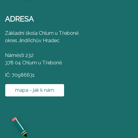
ADRESA
Základní škola Chlum u Třeboně
okres Jindřichův Hradec
Náměstí 232
378 04 Chlum u Třeboně
IČ: 70986631
mapa - jak k nám