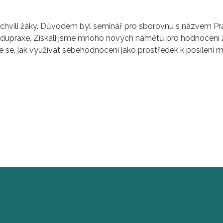
 na chvíli žáky. Důvodem byl seminář pro sborovnu s názvem P
 Edupraxe. Získali jsme mnoho nových námětů pro hodnocení ž
 se, jak využívat sebehodnocení jako prostředek k posílení 