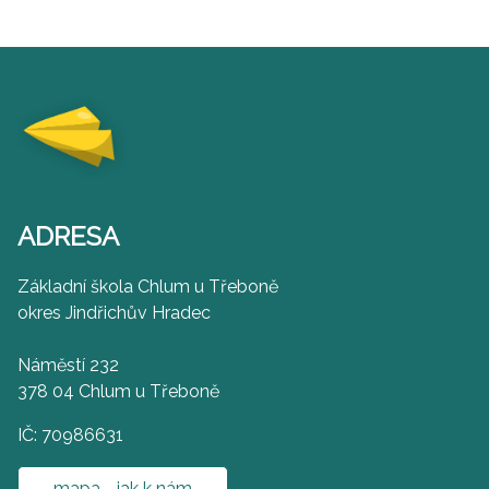
ADRESA
Základní škola Chlum u Třeboně
okres Jindřichův Hradec
Náměstí 232
378 04 Chlum u Třeboně
IČ: 70986631
mapa - jak k nám