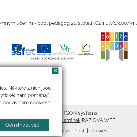
mným učením - cool pedagog 21. století (CZ.1.07/1.3.00/51
✕
s. Některé z nich jsou
lytické) nám pomáhají
 s používáním cookies?
Vytvořil
ARGON systems
Tvorba webových stránek
RAZ DVA WEB
Odmítnout vše
Prohlášení o přístupnosti
|
Cookies