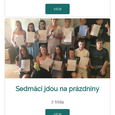
více
Sedmáci jdou na prázdniny
7. třída
více